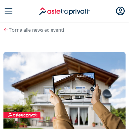
menu
account_circle
Aste immobili
west
Torna alle news ed eventi