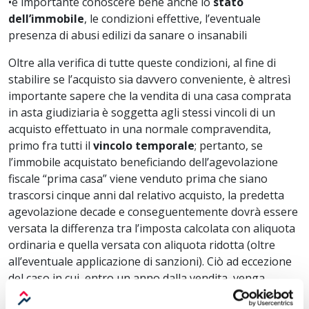
•
è importante conoscere bene anche lo
stato
dell’immobile
, le condizioni effettive, l’eventuale
presenza di abusi edilizi da sanare o insanabili
Oltre alla verifica di tutte queste condizioni, al fine di
stabilire se l’acquisto sia davvero conveniente, è altresì
importante sapere che la vendita di una casa comprata
in asta giudiziaria è soggetta agli stessi vincoli di un
acquisto effettuato in una normale compravendita,
primo fra tutti il
vincolo temporale
; pertanto, se
l’immobile acquistato beneficiando dell’agevolazione
fiscale “prima casa” viene venduto prima che siano
trascorsi cinque anni dal relativo acquisto, la predetta
agevolazione decade e conseguentemente dovrà essere
versata la differenza tra l’imposta calcolata con aliquota
ordinaria e quella versata con aliquota ridotta (oltre
all’eventuale applicazione di sanzioni). Ciò ad eccezione
del caso in cui, entro un anno dalla vendita, venga
acquistato un altro immobile che soddisfi le condizioni