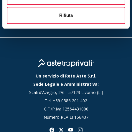
Iscriviti
Inserendo il tuo indirizzo e-mail ed iscrivendoti alla newsletter
Rifiuta
accetti la nostra
privacy policy
Un servizio di Rete Aste S.r.l.
Sede Legale e Amministrativa:
Scali d'Azeglio, 2/6 - 57123 Livorno (LI)
Tel.
+39 0586 201 402
C.F./P.Iva 12564431000
Numero REA LI 156437