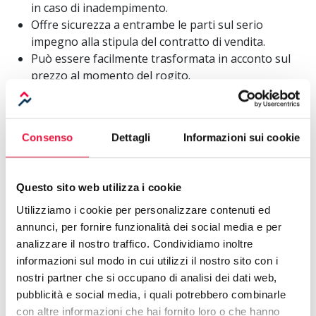
in caso di inadempimento.
Offre sicurezza a entrambe le parti sul serio
impegno alla stipula del contratto di vendita.
Può essere facilmente trasformata in acconto sul
prezzo al momento del rogito.
L’acconto sul prezzo, invece, ha uno scopo e dei
vantaggi diversi: si può infatti ridurre alla definizione di
un anticipo sul prezzo totale dell’immobile
che verrà
Consenso
Dettagli
Informazioni sui cookie
versato al momento del contratto di compravendita
definitivo.
Per tale motivo, se il perfezionamento della vendita
Questo sito web utilizza i cookie
dovesse essere annullato,
l’acconto deve essere
Utilizziamo i cookie per personalizzare contenuti ed
restituito
ed eventuali danni devono essere richiesti
annunci, per fornire funzionalità dei social media e per
separatamente tramite risarcimento.
analizzare il nostro traffico. Condividiamo inoltre
informazioni sul modo in cui utilizzi il nostro sito con i
Per i motivi sopracitati, è dunque fondamentale sapere
nostri partner che si occupano di analisi dei dati web,
la
differenza tra caparra confirmatoria e acconto sul
pubblicità e social media, i quali potrebbero combinarle
prezzo
, per chi vuole acquistare o vendere un immobile
con altre informazioni che hai fornito loro o che hanno