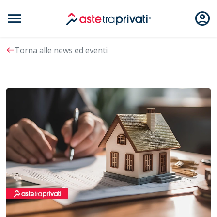
menu
account_circle
Aste immobili
west
Torna alle news ed eventi