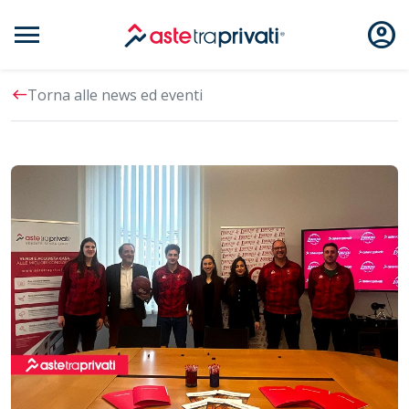
menu
account_circle
Aste immobili
west
Torna alle news ed eventi