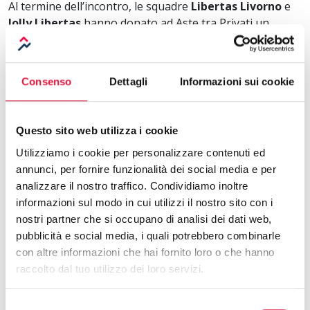
Al termine dell’incontro, le squadre
Libertas Livorno
e
Jolly Libertas
hanno donato ad Aste tra Privati un
pallone da basket, simbolo tangibile della
collaborazione e della passione condivisa per la
competizione e lo spirito di squadra.
Consenso
Dettagli
Informazioni sui cookie
Un gesto che conferma il ruolo di Aste tra Privati come
sponsor attivo
e promotore di valori sportivi e
Questo sito web utilizza i cookie
imprenditoriali.
Utilizziamo i cookie per personalizzare contenuti ed
Un legame che guarda al futuro
annunci, per fornire funzionalità dei social media e per
analizzare il nostro traffico. Condividiamo inoltre
Attraverso questa partnership
, Aste tra Privati
punta a
informazioni sul modo in cui utilizzi il nostro sito con i
rafforzare il legame tra sport e mondo delle aste,
nostri partner che si occupano di analisi dei dati web,
creando nuove opportunità di
visibilità
,
interazione e
pubblicità e social media, i quali potrebbero combinarle
networking
per clienti, partner e appassionati.
con altre informazioni che hai fornito loro o che hanno
La conferenza stampa del 13 febbraio conferma così
raccolto dal tuo utilizzo dei loro servizi.
Aste tra Privati non solo come punto di riferimento nel
settore, ma anche come realtà capace di sostenere
Selezione