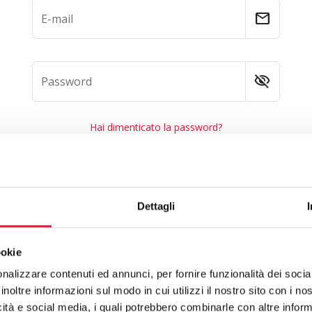
mail
E-mail
visibility_off
Password
Hai dimenticato la password?
Entra
Oppure
Dettagli
Entra con
ID
ookie
Cos'è ID?
nalizzare contenuti ed annunci, per fornire funzionalità dei socia
inoltre informazioni sul modo in cui utilizzi il nostro sito con i n
icità e social media, i quali potrebbero combinarle con altre inform