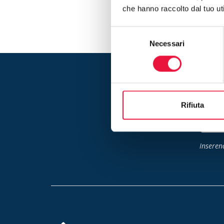
che hanno raccolto dal tuo uti
Selezione
Necessari
del
consenso
Rimani aggiorna
Rifiuta
Inserend