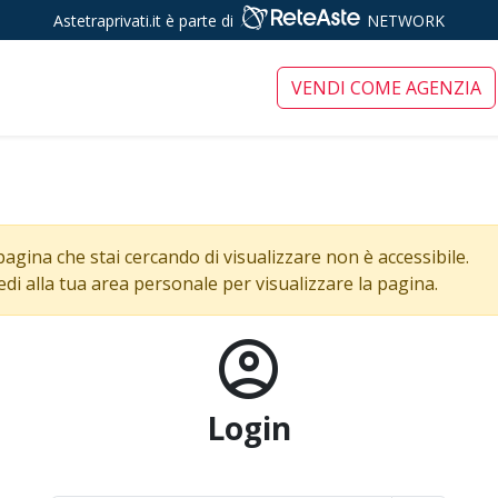
Astetraprivati.it è parte di
NETWORK
ari tra privati
VENDI COME AGENZIA
pagina che stai cercando di visualizzare non è accessibile.
edi alla tua area personale per visualizzare la pagina.
account_circle
Login