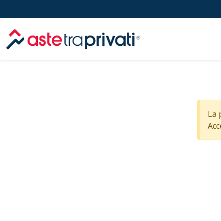
Aste immobili
La 
Acc