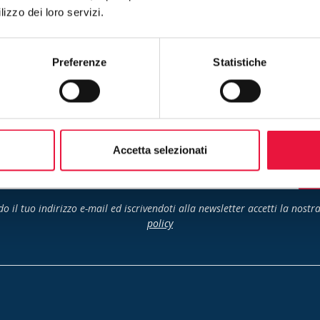
Non hai un account?
Registrati
lizzo dei loro servizi.
Preferenze
Statistiche
to sulle nuove vendite! Iscriviti
Accetta selezionati
Is
o il tuo indirizzo e-mail ed iscrivendoti alla newsletter accetti la nostr
policy