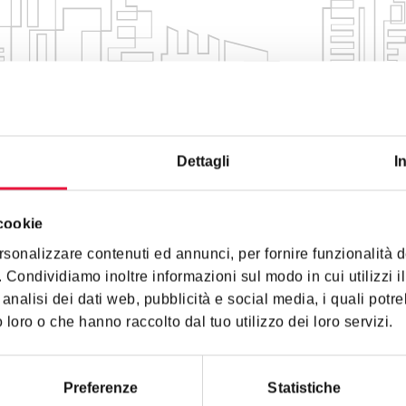
Dettagli
I
 cookie
rsonalizzare contenuti ed annunci, per fornire funzionalità 
o. Condividiamo inoltre informazioni sul modo in cui utilizzi il
Iscriviti alla nostra
analisi dei dati web, pubblicità e social media, i quali pot
newsletter!
 loro o che hanno raccolto dal tuo utilizzo dei loro servizi.
Per te in omaggio, la guida
pratica alle aste tra privati.
Preferenze
Statistiche
Iscriviti