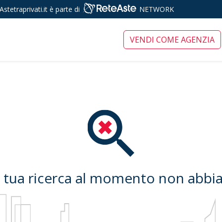
Astetraprivati.it è parte di
NETWORK
ari tra privati
VENDI COME AGENZIA
a tua ricerca al momento non abbiam