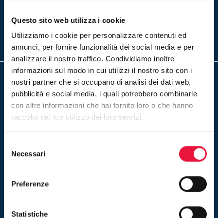
Iscriviti
Questo sito web utilizza i cookie
Inserendo il tuo indirizzo e-mail ed iscrivendoti alla newsletter
accetti la nostra
privacy policy
Utilizziamo i cookie per personalizzare contenuti ed
annunci, per fornire funzionalità dei social media e per
analizzare il nostro traffico. Condividiamo inoltre
informazioni sul modo in cui utilizzi il nostro sito con i
nostri partner che si occupano di analisi dei dati web,
pubblicità e social media, i quali potrebbero combinarle
con altre informazioni che hai fornito loro o che hanno
raccolto dal tuo utilizzo dei loro servizi.
Un servizio di Rete Aste S.r.l.
Sede Legale e Amministrativa:
Selezione
Scali d'Azeglio, 2/6 - 57123 Livorno (LI)
Necessari
del
Tel.
+39 0586 201 402
consenso
C.F./P.Iva 12564431000
Preferenze
Numero REA LI 156437
Statistiche