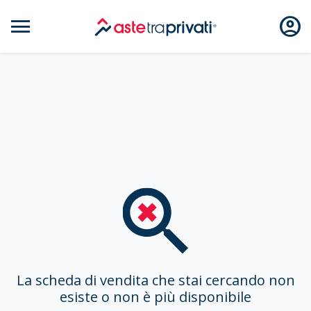
menu
account_circle
Aste immobili
Scheda n
La scheda di vendita che stai cercando non
esiste o non è più disponibile