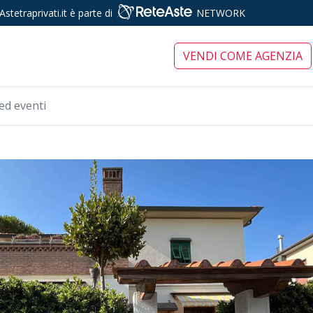
Astetraprivati.it è parte di
NETWORK
ari tra privati
VENDI COME AGENZIA
ed eventi