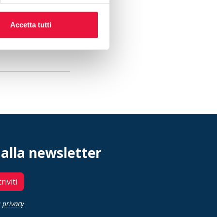
ualizzare
foto e
seguente link:
Accetta tutti
 alla newsletter
criviti
a
privacy