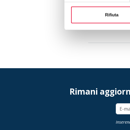
Per ulteriori inform
planimetrie, virtu
Rifiuta
https://www.astetra
Rimani aggiorna
Inserend