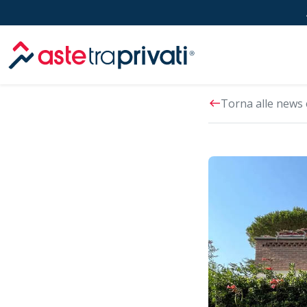
Aste immobili
west
Torna alle news 