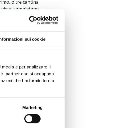
primo, oltre cantina
a vista; completano
o uso ripostiglio e
 La villa si trova in
Informazioni sui cookie
iù prestigiose della
presenza di
o storico
o lungomare che
l media e per analizzare il
errazza panoramica
ostri partner che si occupano
entemente restaurato
azioni che hai fornito loro o
Marketing
ra pari almeno al