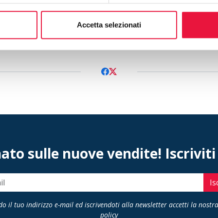
azioni sull’immobile e sulle condizioni della vendita, per vis
al tour 360° e video hi-res
, vedere la scheda pubblicata al 
Accetta selezionati
privati.it/vendita-villa-asta-livorno-153
to sulle nuove vendite! Iscriviti
Is
o il tuo indirizzo e-mail ed iscrivendoti alla newsletter accetti la nostr
policy