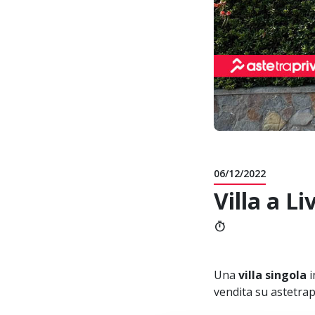
06/12/2022
Villa a L
timer
Una
villa singola
i
vendita su astetrapr