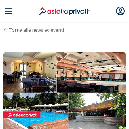
menu
account_circle
Aste immobili
west
Torna alle news ed eventi