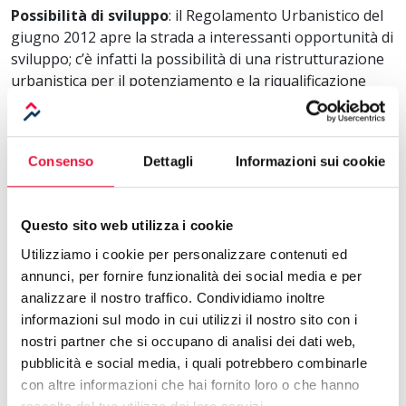
Possibilità di sviluppo
: il Regolamento Urbanistico del
giugno 2012 apre la strada a interessanti opportunità di
sviluppo; c’è infatti la possibilità di una ristrutturazione
urbanistica per il potenziamento e la riqualificazione
dell’area e delle attività attualmente presenti, oltre che
per la realizzazione di nuova ricettività e di attività
commerciali e di servizio.
Consenso
Dettagli
Informazioni sui cookie
Opzione Ramo d'Azienda
: la proprietà offre inoltre la
possibilità di acquisire il ramo d'azienda incluso nel
prezzo attualmente richiesto.
Questo sito web utilizza i cookie
Utilizziamo i cookie per personalizzare contenuti ed
La zona
: Castellina Marittima è un piccolo borgo sulla
annunci, per fornire funzionalità dei social media e per
Costa degli Etruschi, poco distante dal mare, immerso in
analizzare il nostro traffico. Condividiamo inoltre
un piacevole paesaggio fatto di macchia mediterranea,
informazioni sul modo in cui utilizzi il nostro sito con i
ulivi e viti. Castellina offre una meravigliosa vista sulle
nostri partner che si occupano di analisi dei dati web,
isole dell’arcipelago toscano: l’Elba, la Capraia, la
pubblicità e social media, i quali potrebbero combinarle
Gorgona. Il borgo si trova a 40 km dal Porto di Livorno
con altre informazioni che hai fornito loro o che hanno
ed a circa 60 km dall’Aeroporto di Pisa.