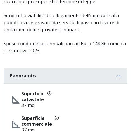
ricorrano i presupposti a termine di legge.
Servitù: La viabilità di collegamento dell’immobile alla
pubblica via è gravata da servitù di passo in favore di
unità immobiliari private confinanti.
Spese condominiali annuali pari ad Euro 148,86 come da
consuntivo 2023.
Panoramica
info
Superficie
square_foot
catastale
37 mq
info
Superficie
square_foot
commerciale
37 mq