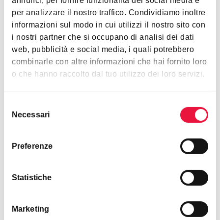
annunci, per fornire funzionalità dei social media e
per analizzare il nostro traffico. Condividiamo inoltre
informazioni sul modo in cui utilizzi il nostro sito con
Venduto da
i nostri partner che si occupano di analisi dei dati
web, pubblicità e social media, i quali potrebbero
combinarle con altre informazioni che hai fornito loro
o che hanno raccolto dal tuo utilizzo dei loro servizi.
Rete Aste Real Estate S.r.l.
Livorno
Selezione
Necessari
del
call
Mostra telefono
consenso
Preferenze
contact_support
bookmark_add
Richiedi informazioni
Richiedi visita
Statistiche
Marketing
Documenti