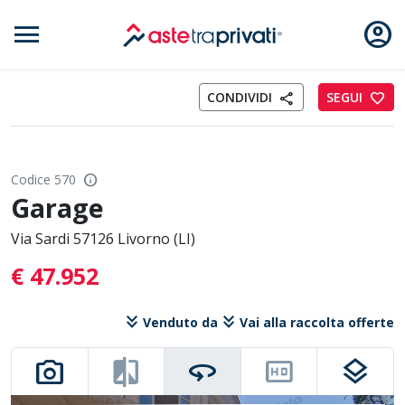
menu
account_circle
Aste immobili
CONDIVIDI
SEGUI
favorite
share
info
Codice 570
Garage
Via Sardi 57126 Livorno (LI)
€ 47.952
keyboard_double_arrow_down
keyboard_double_arrow_down
Venduto da
Vai alla raccolta offerte
photo_camera
compare
360
hd
layers