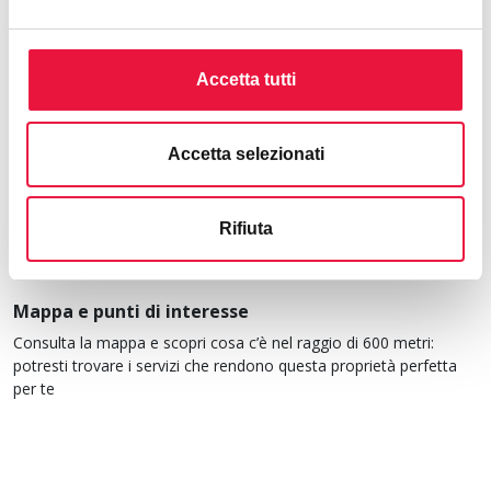
download
Regolamento condominiale
download
Planimetria
Accetta tutti
download
Perizia
download
Allegato c - elenco immobili
download
Avviso
Accetta selezionati
download
Avviso indagine esplorativa
Rifiuta
Mappa e punti di interesse
Consulta la mappa e scopri cosa c’è nel raggio di 600 metri:
potresti trovare i servizi che rendono questa proprietà perfetta
per te