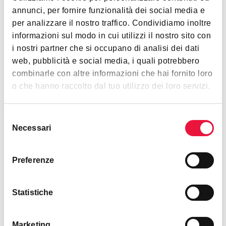
annunci, per fornire funzionalità dei social media e
per analizzare il nostro traffico. Condividiamo inoltre
Rete Aste Real Estate S.r.l.
Livorno
informazioni sul modo in cui utilizzi il nostro sito con
i nostri partner che si occupano di analisi dei dati
call
Mostra telefono
web, pubblicità e social media, i quali potrebbero
combinarle con altre informazioni che hai fornito loro
o che hanno raccolto dal tuo utilizzo dei loro servizi.
contact_support
bookmark_add
Richiedi informazioni
Richiedi visita
Selezione
Necessari
del
consenso
Documenti
Preferenze
download
Perizia
download
Avviso
Statistiche
download
Avviso indagine esplorativa
Marketing