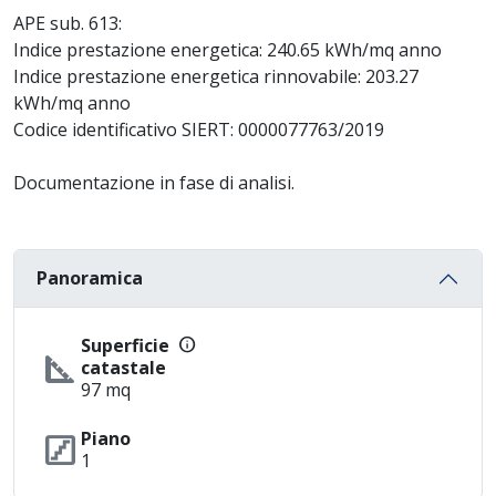
APE sub. 613:
Indice prestazione energetica: 240.65 kWh/mq anno
Indice prestazione energetica rinnovabile: 203.27
kWh/mq anno
Codice identificativo SIERT: 0000077763/2019
Documentazione in fase di analisi.
Panoramica
info
Superficie
square_foot
catastale
97 mq
stairs
Piano
1