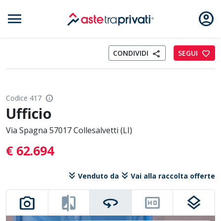
menu
account_circle
Aste immobili
CONDIVIDI
SEGUI
favorite
share
info
Codice 417
Ufficio
Via Spagna 57017 Collesalvetti (LI)
€ 62.694
keyboard_double_arrow_down
keyboard_double_arrow_down
Venduto da
Vai alla raccolta offerte
photo_camera
compare
360
hd
layers