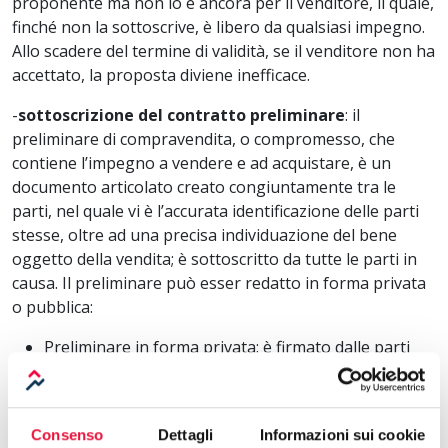
proponente ma non lo è ancora per il venditore, il quale,
finché non la sottoscrive, è libero da qualsiasi impegno.
Allo scadere del termine di validità, se il venditore non ha
accettato, la proposta diviene inefficace.
-
sottoscrizione del contratto preliminare
: il
preliminare di compravendita, o compromesso, che
contiene l’impegno a vendere e ad acquistare, è un
documento articolato creato congiuntamente tra le
parti, nel quale vi è l’accurata identificazione delle parti
stesse, oltre ad una precisa individuazione del bene
oggetto della vendita; è sottoscritto da tutte le parti in
causa. Il preliminare può esser redatto in forma privata
o pubblica:
Preliminare in forma privata: è firmato dalle parti
personalmente e non può essere fatto valere nei
confronti di terzi
Preliminare con atto pubblico: è redatto dal Notaio
Consenso
Dettagli
Informazioni sui cookie
e firmato dalle parti davanti a quest’ultimo, ed ha