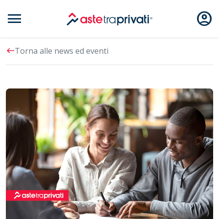
menu
account_circle
Aste immobili
west
Torna alle news ed eventi