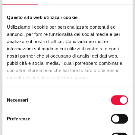
notevoli vantaggi in termini di sicurezza per le parti
Nel preliminare si definiscono tutti gli elementi
Questo sito web utilizza i cookie
dell’accordo
che andranno poi riportati nel rogito:
Utilizziamo i cookie per personalizzare contenuti ed
annunci, per fornire funzionalità dei social media e per
•
i dati anagrafici e fiscali del venditore e dell'acquirente
analizzare il nostro traffico. Condividiamo inoltre
•
la data dell’atto di compravendita ufficiale
informazioni sul modo in cui utilizzi il nostro sito con i
nostri partner che si occupano di analisi dei dati web,
•
la descrizione della casa
pubblicità e social media, i quali potrebbero combinarle
con altre informazioni che hai fornito loro o che hanno
•
i dati catastali
raccolto dal tuo utilizzo dei loro servizi.
•
l'importo della caparra versata
Selezione
•
il prezzo complessivo concordato
Necessari
del
consenso
•
i tempi e le modalità di pagamento
Preferenze
•
la conformità edilizia e urbanistica della casa
•
la regolarità dei pagamenti delle spese condominiali