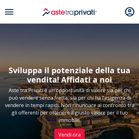
menu
account_circle
Aste immobili
Sviluppa il potenziale della tua
vendita! Affidati a noi
Aste tra Privati è un'opportunità di valore sia per chi
può vendere senza fretta, sia per chi ha l'esigenza di
vendere in tempi rapidi. Non rinunciare al confronto tra
gli offerenti per ottenere il giusto valore per il tuo
immobile.
Vendi ora