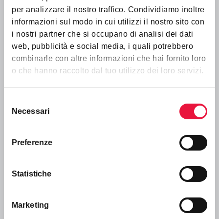
per analizzare il nostro traffico. Condividiamo inoltre
ASSISTIAMO GLI ACQUIRENTI
informazioni sul modo in cui utilizzi il nostro sito con
Gestione delle richieste:
forniamo informazioni
i nostri partner che si occupano di analisi dei dati
agli interessati e pianifichiamo le visite.
web, pubblicità e social media, i quali potrebbero
Supporto:
guidiamo i potenziali acquirenti nella
combinarle con altre informazioni che hai fornito loro
presentazione delle offerte.
o che hanno raccolto dal tuo utilizzo dei loro servizi.
Comunicazione:
garantiamo un dialogo continuo
per una transazione fluida.
Selezione
Necessari
del
consenso
Preferenze
Statistiche
TI AFFIANCHIAMO IN OGNI FASE
Marketing