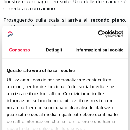
finestre e con bagno en suite. Una delle due camere è
corredata da un camino.
Proseguendo sulla scala si arriva al
secondo piano,
anch’esso dotato di proprio accesso esterno
indipendente e lungo corridoio sul quale si affacciano
due bagni con finestre e tre camere da letto con finestre
e di cui due dotate di ripostiglio guardaroba. Il soffitto
Consenso
Dettagli
Informazioni sui cookie
del secondo piano è notevolmente alto per cui le camere
da letto sono state ingentilite attraverso il sottotetto
spiovente con travi.
Questo sito web utilizza i cookie
Il prezzo proposto è pari ad € 600.000,00 ed è
Utilizziamo i cookie per personalizzare contenuti ed
comprensivo di tutti gli arredi e suppellettili (di pregio e
annunci, per fornire funzionalità dei social media e per
valore).
analizzare il nostro traffico. Condividiamo inoltre
informazioni sul modo in cui utilizzi il nostro sito con i
Vi è la possibilità di comprare l'immobile privo di arredi
nostri partner che si occupano di analisi dei dati web,
al prezzo di € 550.000,00.
pubblicità e social media, i quali potrebbero combinarle
con altre informazioni che hai fornito loro o che hanno
Per ulteriori informazioni sull’immobile e sulla vendita,
raccolto dal tuo utilizzo dei loro servizi.