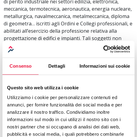
di perito industriale nei settori edilizia, elettronica,
meccanica, termotecnica, aeronautica, energia nucleare,
metallurgica, navalmeccanica, metalmeccanica, diploma
di geometra… iscritti agli Ordini e Collegi professionali, e
abilitati all’esercizio della professione relativa alla
progettazione di edifici e impianti. Tali soggetti non
hanno l’obbligo di conseguire un attestato di frequenza
di specifici corsi di formazione per la certificazione
energetica degli edifici
Consenso
Dettagli
Informazioni sui cookie
•
i soggetti in possesso dei titoli di studio elencati al
comma 4 dell’articolo 2 del D.P.R. 75/2013
, ad esempio
laurea magistrale in fisica, ingegneria aerospaziale,
Questo sito web utilizza i cookie
biomedica, elettronica, matematica, scienze chimiche,
Utilizziamo i cookie per personalizzare contenuti ed
scienze tecnologiche…
e di un attestato di frequenza di
annunci, per fornire funzionalità dei social media e per
un corso di formazione per la certificazione
energetica
analizzare il nostro traffico. Condividiamo inoltre
degli edifici, corsi che possono essere svolti sia a livello
informazioni sul modo in cui utilizzi il nostro sito con i
nazionale che regionale
nostri partner che si occupano di analisi dei dati web,
pubblicità e social media, i quali potrebbero combinarle
Il certificatore energetico deve essere un soggetto