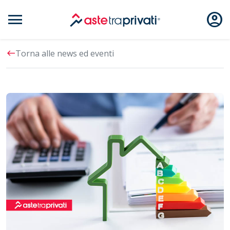
menu
account_circle
Aste immobili
west
Torna alle news ed eventi