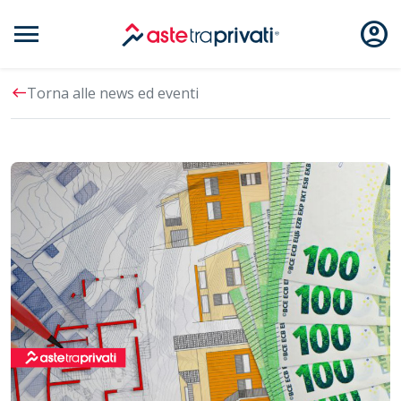
menu
account_circle
Aste immobili
west
Torna alle news ed eventi