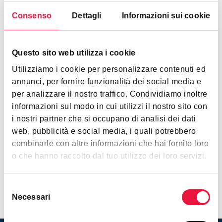
che la tassazione venga effettuata sulla base del valore
Consenso
Dettagli
Informazioni sui cookie
catastale.
Esempio di acquisto con prezzo-valore
: si acquista un
Questo sito web utilizza i cookie
appartamento (categoria catastale A/2) che ha un valore
fiscale di euro 30.000 e un locale pertinenziale (categoria
Utilizziamo i cookie per personalizzare contenuti ed
C/2) con valore fiscale di euro 10.000; l’acquisto viene
annunci, per fornire funzionalità dei social media e
effettuato alla cifra complessiva di € 120.000. Con
per analizzare il nostro traffico. Condividiamo inoltre
l’applicazione del prezzo valore l’atto di compravendita
informazioni sul modo in cui utilizzi il nostro sito con
sarà tassato con l’aliquota del 9% (o 2% se vengono
i nostri partner che si occupano di analisi dei dati
chieste le agevolazioni prima casa) sul valore
web, pubblicità e social media, i quali potrebbero
complessivo di euro 40.000
combinarle con altre informazioni che hai fornito loro
o che hanno raccolto dal tuo utilizzo dei loro servizi.
Selezione
Necessari
del
consenso