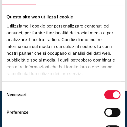
sterline, l’auto è oggi nuovamente all’
asta
per
finanziare una clinica di cura e riabilitazione per le
vittime di guerra, sita nella provincia di
Leopoli.
Questo sito web utilizza i cookie
Utilizziamo i cookie per personalizzare contenuti ed
Chi sarà il generoso acquirente che si accaparrerà la
annunci, per fornire funzionalità dei social media e per
vettura? Quale il nome del fortunato che riuscirà a
analizzare il nostro traffico. Condividiamo inoltre
mettere nel proprio garage questo pezzo di storia della
informazioni sul modo in cui utilizzi il nostro sito con i
musica? Ma soprattutto, a quanto sarà battuta l’asta?
nostri partner che si occupano di analisi dei dati web,
Appuntamento a novembre per scoprirlo!
pubblicità e social media, i quali potrebbero combinarle
con altre informazioni che hai fornito loro o che hanno
raccolto dal tuo utilizzo dei loro servizi.
Selezione
Necessari
del
consenso
Rimani aggiornato sulle nuove
Preferenze
vendite! Iscriviti alla newsletter