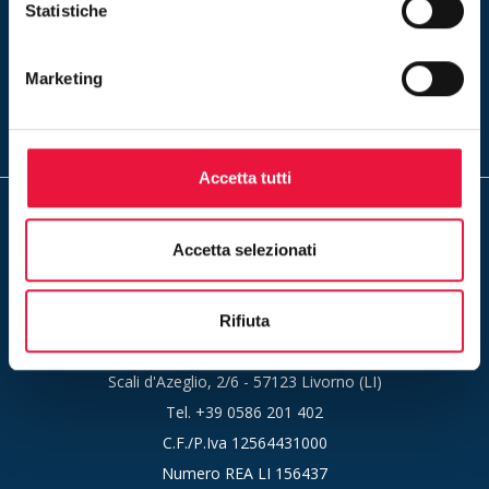
Statistiche
Iscriviti
Marketing
Inserendo il tuo indirizzo e-mail ed iscrivendoti alla newsletter
accetti la nostra
privacy policy
Accetta tutti
Accetta selezionati
Un servizio di Rete Aste S.r.l.
Rifiuta
Sede Legale e Amministrativa:
Scali d'Azeglio, 2/6 - 57123 Livorno (LI)
Tel.
+39 0586 201 402
C.F./P.Iva 12564431000
Numero REA LI 156437