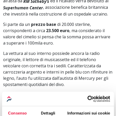
all’asta da
ed il ricavato verrà devoluto al
RM Sotheby’s
, associazione benefica britannica
Superhuman Center
che investirà nella costruzione di un ospedale ucraino.
Si parte da un
prezzo base
di 20.000 sterline,
corrispondenti a circa
23.500 euro
, ma considerato il
valore del cimelio si pensa che la somma possa arrivare
a superare i 100mila euro.
La vettura al suo interno possiede ancora la radio
originale, il lettore di musicassette ed il telefono
veicolare con cornetta tra i sedili. Caratterizzata da
carrozzeria argento e interni in pelle blu con rifiniture in
legno, l’auto fu utilizzata dall’autista di Mercury per gli
spostamenti quotidiani del divo.
Alla sua morte, sopraggiunta nel 1991, l’auto è passata
nelle mani della sorella, Kashmira Cooke, e vi è rimasta
sino al 2013, salvo poi essere messa all’incanto.
Acquistata dall’attore e cantante Andriy Danylko a 75.000
Consenso
Dettagli
Informazioni sui cookie