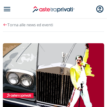
menu
account_circle
Aste immobili
west
Torna alle news ed eventi