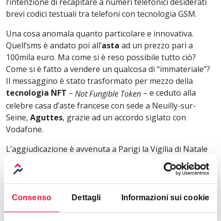
l’intenzione di recapitare a numeri telefonici desiderati
brevi codici testuali tra telefoni con tecnologia GSM.
Una cosa anomala quanto particolare e innovativa.
Quell’sms è andato poi all’
asta
ad un prezzo pari a
100mila euro. Ma come si è reso possibile tutto ciò?
Come si è fatto a vendere un qualcosa di “immateriale”?
Il messaggino è stato trasformato per mezzo della
tecnologia NFT
–
– e ceduto alla
Not Fungible Token
celebre casa d’aste francese con sede a Neuilly-sur-
Seine,
Aguttes
, grazie ad un accordo siglato con
Vodafone.
L’aggiudicazione è avvenuta a Parigi la Vigilia di Natale
del 2021 per un totale di
107mila euro
. Per l’occasione
l’acquirente, rimasto anonimo, ha ricevuto una cornice
digitale con la certificazione firmata dal dirigente di
Vodafone, Nick Read. Il ricavato è stato poi devoluto
Consenso
Dettagli
Informazioni sui cookie
dalla compagnia all’Unhcr, Agenzia della Nazioni Unite
per i rifugiati.