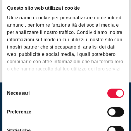
Questo sito web utilizza i cookie
Ma questo è solo uno degli esperimenti in NFT. Tra i
tanti degli ultimi anni, spiccano anche l’asta del codice
Utilizziamo i cookie per personalizzare contenuti ed
sorgente del World Wide Web, venduto per 5,4 milioni di
annunci, per fornire funzionalità dei social media e
dollari lo scorso giugno o il primo tweet di Dorsey,
per analizzare il nostro traffico. Condividiamo inoltre
fondatore di Twitter, aggiudicato sempre nel 2021 per
informazioni sul modo in cui utilizzi il nostro sito con
2,9 milioni di dollari.
i nostri partner che si occupano di analisi dei dati
web, pubblicità e social media, i quali potrebbero
combinarle con altre informazioni che hai fornito loro
o che hanno raccolto dal tuo utilizzo dei loro servizi.
Selezione
Necessari
del
consenso
Rimani aggiornato sulle nuove
vendite! Iscriviti alla newsletter
Preferenze
Iscriviti
Statistiche