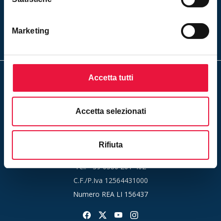
Inserendo il tuo indirizzo e-mail ed iscrivendoti alla newsletter
Marketing
accetti la nostra
privacy policy
Accetta tutti
Accetta selezionati
Un servizio di Rete Aste S.r.l.
Sede Legale e Amministrativa:
Rifiuta
Scali d'Azeglio, 2/6 - 57123 Livorno (LI)
Tel.
+39 0586 201 402
C.F./P.Iva 12564431000
Numero REA LI 156437