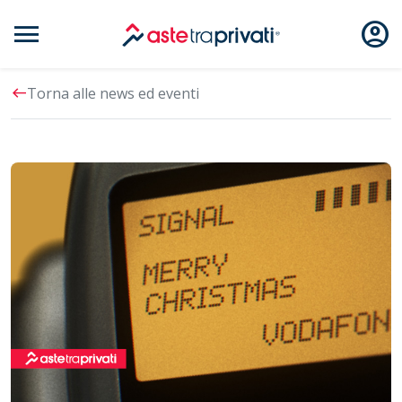
menu
account_circle
Aste immobili
west
Torna alle news ed eventi