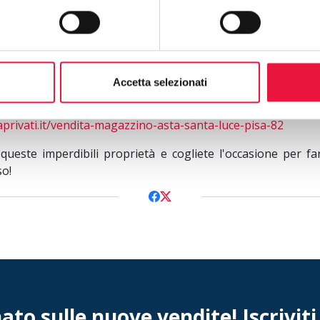
 di Terricciola, più precisamente a
Selvatelle
, si vende 
osto al piano terra, con porta finestra e finestra a ban
erriata a scorrimento:
https://www.astetraprivati.it/vend
Accetta selezionati
, un magazzino/ripostiglio di ampia metratura sito al piano
in provincia di Pisa, e composto da due vani comu
aprivati.it/vendita-magazzino-asta-santa-luce-pisa-82
 queste imperdibili proprietà e cogliete l'occasione per f
so!
to sulle nuove vendite! Iscriviti