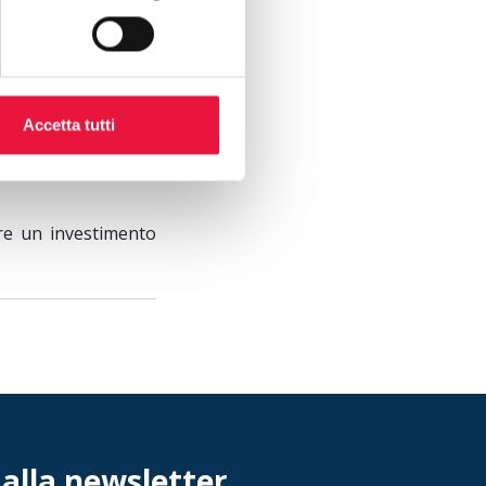
invece un luminoso
diera in ingresso,
ita-magazzino-asta-
Accetta tutti
 strada, nel comune
nicanti tra loro:
are un investimento
 alla newsletter