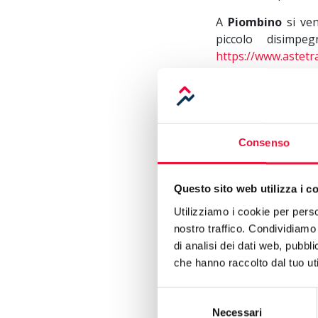
A
Piombino
si ve
piccolo disimpe
https://www.astetr
Sempre in provincia
al piano int
https://www.astetr
si trova un ulteri
Consenso
attrezzature e mat
livorno-212
.
Questo sito web utilizza i c
Tre sono invece i
Utilizziamo i cookie per perso
Castagneto Carducci
nostro traffico. Condividiamo 
-
https://www.astetr
di analisi dei dati web, pubbl
che hanno raccolto dal tuo uti
-
https://www.astetr
Selezione
-
https://www.astetr
Necessari
del