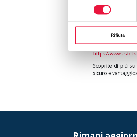
Nel comune pisano
consenso
fondo-magazzino, p
protetta da inf
terricciola-pisa-74
Rifiuta
Si propone, infine
di
Santa Luce
, 
https://www.astetr
Scoprite di più su
sicuro e vantaggio
Rimani aggiorna