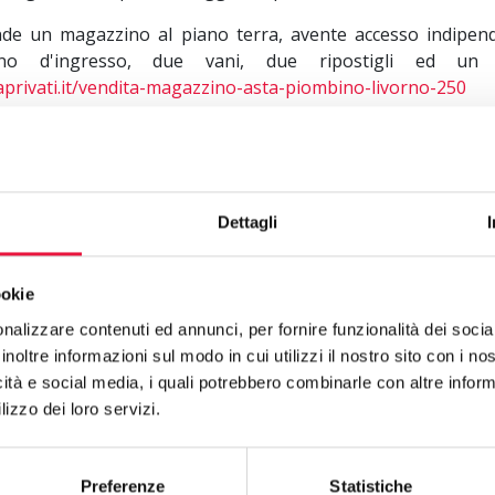
nde un magazzino al piano terra, avente accesso indipend
gno d'ingresso, due vani, due ripostigli ed un se
aprivati.it/vendita-magazzino-asta-piombino-livorno-250
 di Livorno, a
San Vincenzo
, si vende un locale ad uso ripos
errato di un complesso immobiliare vi
aprivati.it/vendita-magazzino-asta-san-vincenzo-livorno-21
ore locale ad uso ripostiglio di circa mq 5, ideale per 
Dettagli
eriali vari:
https://www.astetraprivati.it/vendita-magazzino
ookie
 magazzini, nonché piccoli ripostigli, in vendita a
Dono
nalizzare contenuti ed annunci, per fornire funzionalità dei socia
 in provincia di Livorno:
inoltre informazioni sul modo in cui utilizzi il nostro sito con i n
aprivati.it/vendita-magazzino-asta-castagneto-carducci-liv
icità e social media, i quali potrebbero combinarle con altre inform
lizzo dei loro servizi.
aprivati.it/vendita-magazzino-asta-castagneto-carducci-liv
aprivati.it/vendita-magazzino-asta-castagneto-carducci-liv
Preferenze
Statistiche