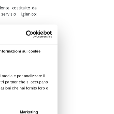
ente, costituito da
rvizio igienico:
tiglio di circa mq 15
cino al mare:
1
. Nella stessa unità
conservare oggetti,
Informazioni sui cookie
-asta-san-vincenzo-
ratico
, frazione di
l media e per analizzare il
ostri partner che si occupano
orno-207
azioni che hai fornito loro o
orno-208
orno-209
Marketing