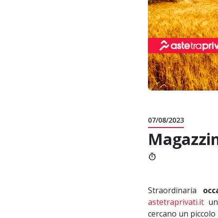
07/08/2023
Magazzini
timer
Straordinaria
occ
astetraprivati.it
una
cercano un piccolo 