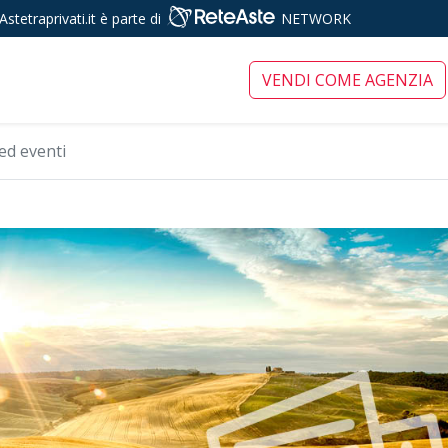
Astetraprivati.it è parte di
NETWORK
ari tra privati
VENDI COME AGENZIA
ed eventi