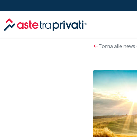
Aste immobili
west
Torna alle news 