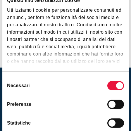
Questo sito web utilizza i cookie
Per ulteriori informazioni
consultare la scheda
, mentre
Utilizziamo i cookie per personalizzare contenuti ed
per prenotare una visita basterà semplicemente
annunci, per fornire funzionalità dei social media e
contattare il nostro Staff e prenotare un
per analizzare il nostro traffico. Condividiamo inoltre
appuntamento.
informazioni sul modo in cui utilizzi il nostro sito con
i nostri partner che si occupano di analisi dei dati
web, pubblicità e social media, i quali potrebbero
combinarle con altre informazioni che hai fornito loro
o che hanno raccolto dal tuo utilizzo dei loro servizi.
Selezione
Necessari
del
Rimani aggiornato sulle nuove
consenso
vendite! Iscriviti alla newsletter
Preferenze
Iscriviti
Statistiche
Inserendo il tuo indirizzo e-mail ed iscrivendoti alla newsletter