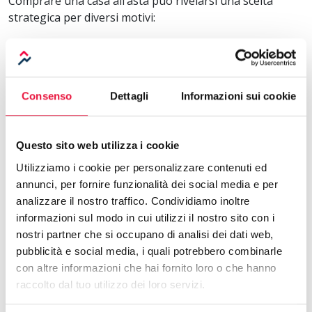
Comprare una casa all’asta può rivelarsi una scelta
strategica per diversi motivi:
Prezzi competitivi
Ampia scelta di immobili, in varie zone e di varie
tipologie
Trasparenza delle informazioni, con
Consenso
Dettagli
Informazioni sui cookie
documentazione consultabile prima dell’acquisto
Con il giusto supporto e una corretta analisi
Questo sito web utilizza i cookie
preliminare, l’acquisto all’asta diventa un’operazione
Utilizziamo i cookie per personalizzare contenuti ed
chiara e accessibile.
annunci, per fornire funzionalità dei social media e per
Aste tra Privati: il punto di partenza ideale
analizzare il nostro traffico. Condividiamo inoltre
informazioni sul modo in cui utilizzi il nostro sito con i
Su Aste tra Privati trovi annunci selezionati,
nostri partner che si occupano di analisi dei dati web,
informazioni chiare e strumenti utili per orientarti nel
pubblicità e social media, i quali potrebbero combinarle
mondo delle aste immobiliari tra privati. Che tu stia
con altre informazioni che hai fornito loro o che hanno
cercando una casa dove vivere o un investimento
raccolto dal tuo utilizzo dei loro servizi.
immobiliare, il primo passo è informarsi nel modo