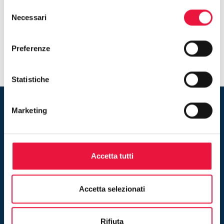
giusto.
Selezione
Inizia oggi la tua ricerca su Astetraprivati.it e trova
Necessari
del
l’immobile che non pensavi di poter trovare all’asta.
consenso
Preferenze
Statistiche
Marketing
Rimani aggiornato sulle nuove
vendite! Iscriviti alla newsletter
Accetta tutti
Iscriviti
Accetta selezionati
Inserendo il tuo indirizzo e-mail ed iscrivendoti alla newsletter
accetti la nostra
privacy policy
Rifiuta