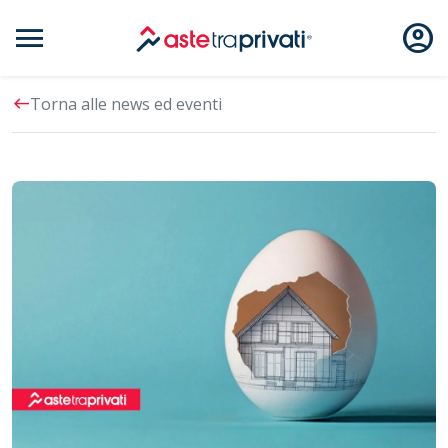
menu
account_circle
Aste immobili
west
Torna alle news ed eventi