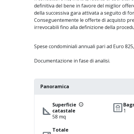
definitiva del bene in favore del miglior offer
della successiva gara attivata a seguito di f
Conseguentemente le offerte di acquisto pres
irrevocabili fino alla definizione della procedu
Spese condominiali annuali pari ad Euro 825
Documentazione in fase di analisi.
Panoramica
info
bathroom
Superficie
Bag
square_foot
catastale
1
58 mq
Totale