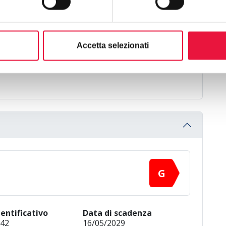
balcony
Balcone/Terrazzo
Accetta selezionati
G
entificativo
Data di scadenza
42
16/05/2029