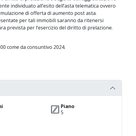
ente individuato all’esito dell’asta telematica ovvero
ormulazione di offerta di aumento post asta.
entate per tali immobili saranno da ritenersi
ra prevista per l’esercizio del diritto di prelazione.
,00 come da consuntivo 2024.
stairs
ni
Piano
5