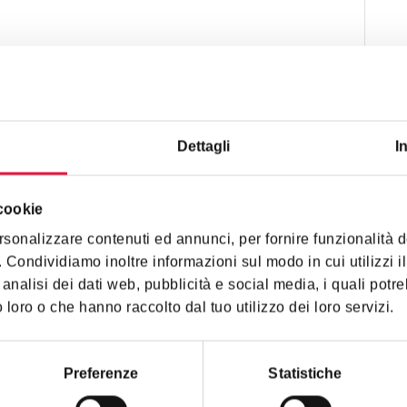
Dettagli
I
Diritto
piena proprietà
 cookie
Condizioni dell’immobile
buono stato
rsonalizzare contenuti ed annunci, per fornire funzionalità 
o. Condividiamo inoltre informazioni sul modo in cui utilizzi il
Stato occupazione
analisi dei dati web, pubblicità e social media, i quali pot
Locato
 loro o che hanno raccolto dal tuo utilizzo dei loro servizi.
Preferenze
Statistiche