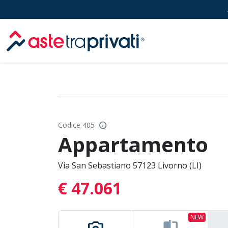
Aste immobili
info
Codice 405
Appartamento
Via San Sebastiano 57123 Livorno (LI)
€ 47.061
NEW