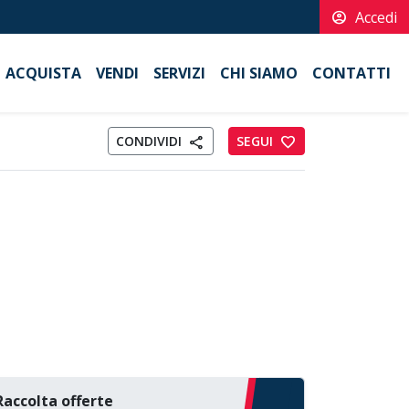
account_circle
Accedi
ACQUISTA
VENDI
SERVIZI
CHI SIAMO
CONTATTI
CONDIVIDI
SEGUI
favorite
share
Raccolta offerte