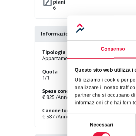
stairs
piani
6
Informazioni generali
Consenso
Tipologia
Appartamento
Questo sito web utilizza i
Quota
1/1
Utilizziamo i cookie per pe
analizzare il nostro traffic
Spese condominiali
partner che si occupano di 
€ 825 /Anno
informazioni che hai fornito
Canone locazione
€ 587 /Anno
Selezione
del
Necessari
consenso