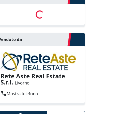
Loading...
Venduto da
Rete Aste Real Estate
S.r.l.
Livorno
call
Mostra telefono