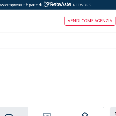
Astetraprivati.it è parte di
NETWORK
ari tra privati
VENDI COME AGENZIA