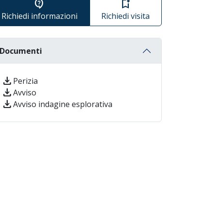
contact_support
bookmark_add
Richiedi informazioni
Richiedi visita
Documenti
download
Perizia
download
Avviso
download
Avviso indagine esplorativa