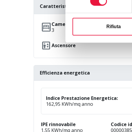
Caratteristiche
bedroom_parent
Camere da letto
Rifiuta
3
elevator
Ascensore
Efficienza energetica
Indice Prestazione Energetica:
162,95 KWh/mq anno
IPE rinnovabile
Codice id
1,55 KWh/mq anno
00000385