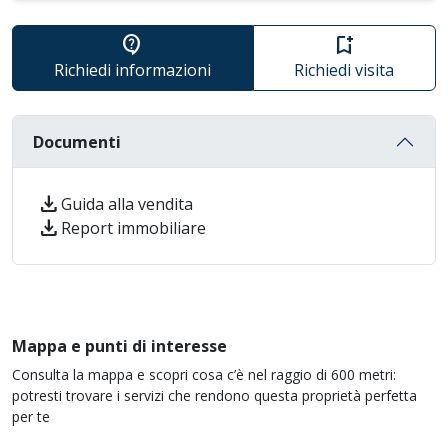
contact_support
bookmark_add
Richiedi informazioni
Richiedi visita
Documenti
download
Guida alla vendita
download
Report immobiliare
Mappa e punti di interesse
Consulta la mappa e scopri cosa c’è nel raggio di 600 metri:
potresti trovare i servizi che rendono questa proprietà perfetta
per te