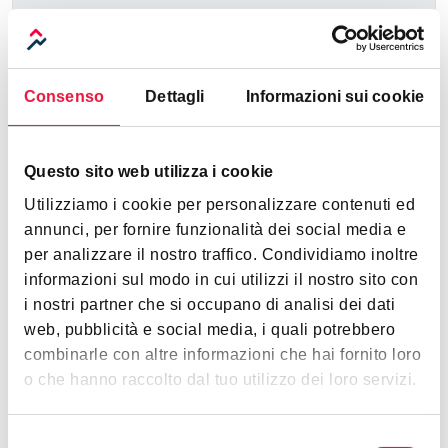
bedroom_parent
Camere da letto
10
Consenso
Dettagli
Informazioni sui cookie
balcony
Balcone/Terrazzo
outdoor_garden
Giardino
Questo sito web utilizza i cookie
13074 mq
Utilizziamo i cookie per personalizzare contenuti ed
annunci, per fornire funzionalità dei social media e
garage
Posto auto
scoperto
per analizzare il nostro traffico. Condividiamo inoltre
informazioni sul modo in cui utilizzi il nostro sito con
balcony
Terrazza
i nostri partner che si occupano di analisi dei dati
web, pubblicità e social media, i quali potrebbero
combinarle con altre informazioni che hai fornito loro
o che hanno raccolto dal tuo utilizzo dei loro servizi.
Efficienza energetica
Selezione