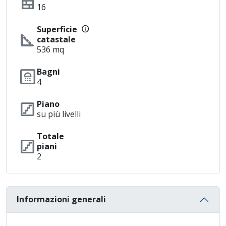
nest_multi_room
16
info
Superficie
square_foot
catastale
536 mq
bathroom
Bagni
4
stairs
Piano
su più livelli
Totale
stairs
piani
2
Informazioni generali