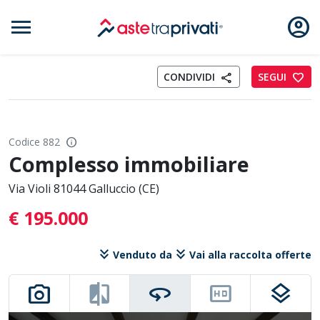
menu
account_circle
Aste immobili
CONDIVIDI
SEGUI
favorite
share
info
Codice 882
Complesso immobiliare
Via Violi 81044 Galluccio (CE)
€ 195.000
keyboard_double_arrow_down
keyboard_double_arrow_down
Venduto da
Vai alla raccolta offerte
photo_camera
compare
360
hd
layers