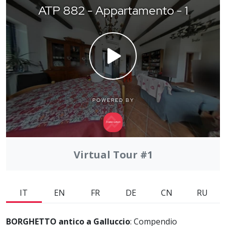
Virtual Tour #1
IT
EN
FR
DE
CN
RU
BORGHETTO antico a Galluccio
: Compendio