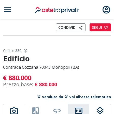
menu
account_circle
Aste immobili
CONDIVIDI
SEGUI
favorite
share
info
Codice 880
Edificio
Contrada Cozzana 70043 Monopoli (BA)
€ 880.000
Prezzo base:
€ 880.000
keyboard_double_arrow_down
keyboard_double_arrow_down
Venduto da
Vai all'asta telematica
photo_camera
compare
360
hd
layers