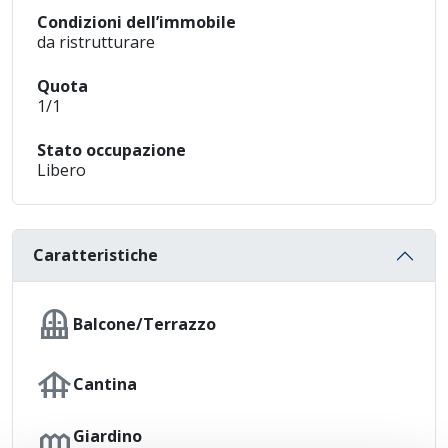
Condizioni dell’immobile
da ristrutturare
Quota
1/1
Stato occupazione
Libero
Caratteristiche
balcony
Balcone/Terrazzo
foundation
Cantina
outdoor_garden
Giardino