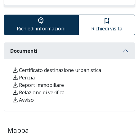
contact_support
bookmark_add
Richiedi informazioni
Richiedi visita
Documenti
download
Certificato destinazione urbanistica
download
Perizia
download
Report immobiliare
download
Relazione di verifica
download
Avviso
Mappa