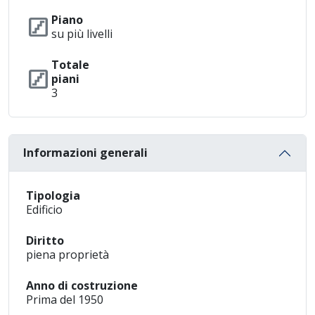
stairs
Piano
su più livelli
Totale
stairs
piani
3
Informazioni generali
Tipologia
Edificio
Diritto
piena proprietà
Anno di costruzione
Prima del 1950