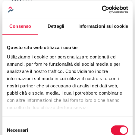
9600 mq
thermostat
Riscaldamento
Assente
Consenso
Dettagli
Informazioni sui cookie
Efficienza energetica
Questo sito web utilizza i cookie
Utilizziamo i cookie per personalizzare contenuti ed
annunci, per fornire funzionalità dei social media e per
analizzare il nostro traffico. Condividiamo inoltre
Indice Prestazione Energetica:
C
238,95 KWh/mq anno
informazioni sul modo in cui utilizzi il nostro sito con i
nostri partner che si occupano di analisi dei dati web,
pubblicità e social media, i quali potrebbero combinarle
Codice identificativo
con altre informazioni che hai fornito loro o che hanno
7203021000144879
raccolto dal tuo utilizzo dei loro servizi.
Data di scadenza
Selezione
07/06/2031
Necessari
del