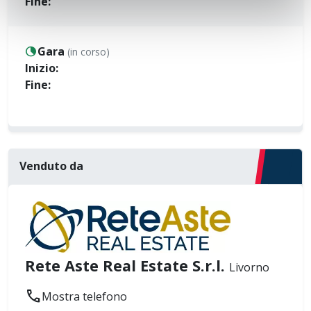
Fine:
clock_loader_40
Gara
(in corso)
Inizio:
Fine:
Venduto da
Rete Aste Real Estate S.r.l.
Livorno
call
Mostra telefono