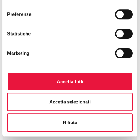
consenso
Preferenze
Dati catastali
Statistiche
Marketing
Asta Telematica
Prezzo base:
Accetta tutti
Offerta minima:
Cauzione:
Accetta selezionati
Rilancio minimo:
Rifiuta
pan_tool
Presentazione offerte
Inizio: