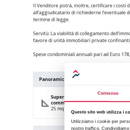
Il Venditore potrà, inoltre, certificare i cost
all’aggiudicatario di richiederne l’eventuale
termine di legge.
Servitù: La viabilità di collegamento dell’imm
favore di unità immobiliari private confinanti
Spese condominiali annuali pari ad Euro 17
Panoramica
Consenso
info
Superficie
square_foot
commerciale
25 mq
Questo sito web utilizza i c
Utilizziamo i cookie per perso
nostro traffico. Condividiamo 