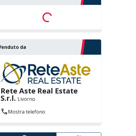
Loading...
Venduto da
Rete Aste Real Estate
S.r.l.
Livorno
call
Mostra telefono