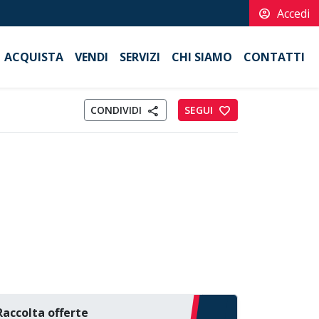
account_circle
Accedi
ACQUISTA
VENDI
SERVIZI
CHI SIAMO
CONTATTI
CONDIVIDI
SEGUI
favorite
share
Raccolta offerte