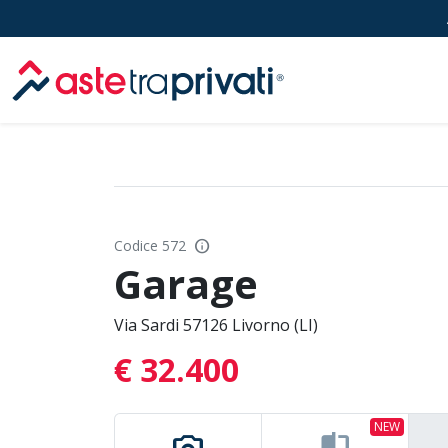
Aste immobili
info
Codice 572
Garage
Via Sardi 57126 Livorno (LI)
€ 32.400
NEW