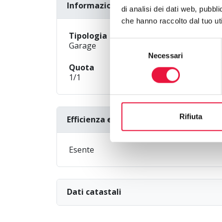
Informazioni generali
di analisi dei dati web, pubbl
che hanno raccolto dal tuo uti
Tipologia
Selezione
Garage
Necessari
del
Quota
consenso
1/1
Rifiuta
Efficienza energetica
Esente
Dati catastali