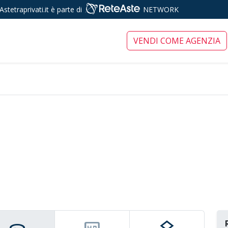
Astetraprivati.it è parte di
NETWORK
ari tra privati
VENDI COME AGENZIA