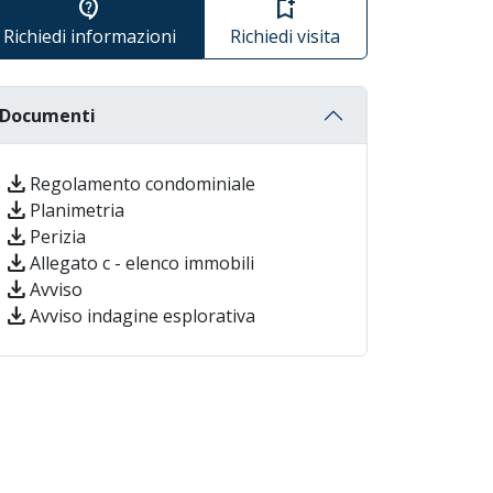
contact_support
bookmark_add
Richiedi informazioni
Richiedi visita
Documenti
download
Regolamento condominiale
download
Planimetria
download
Perizia
download
Allegato c - elenco immobili
download
Avviso
download
Avviso indagine esplorativa