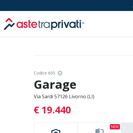
Aste immobili
info
Codice 605
Garage
Via Sardi 57126 Livorno (LI)
€ 19.440
NEW