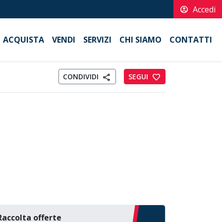
account_circle
Accedi
ACQUISTA
VENDI
SERVIZI
CHI SIAMO
CONTATTI
CONDIVIDI
SEGUI
favorite
share
Raccolta offerte