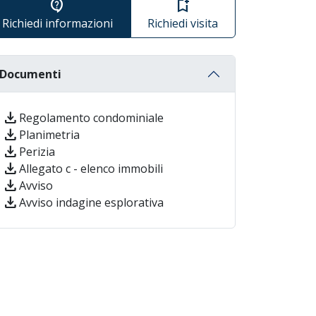
contact_support
bookmark_add
Richiedi informazioni
Richiedi visita
Documenti
download
Regolamento condominiale
download
Planimetria
download
Perizia
download
Allegato c - elenco immobili
download
Avviso
download
Avviso indagine esplorativa