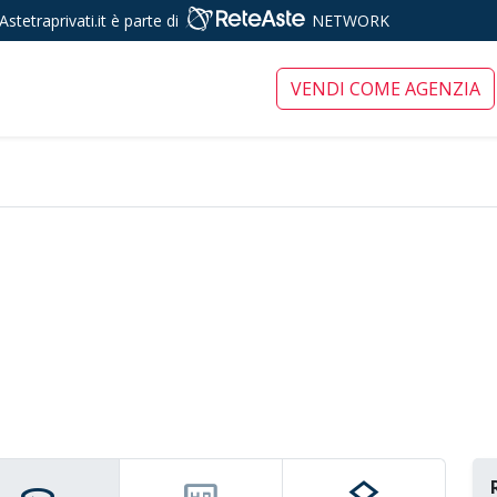
Astetraprivati.it è parte di
NETWORK
ari tra privati
VENDI COME AGENZIA