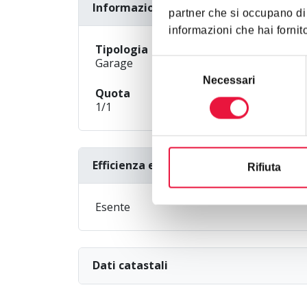
Informazioni generali
partner che si occupano di 
informazioni che hai fornito
Tipologia
Garage
Selezione
del
Necessari
Quota
consenso
1/1
Efficienza energetica
Rifiuta
Esente
Dati catastali