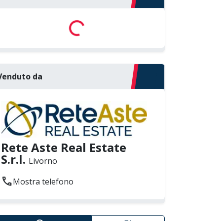
Loading...
Venduto da
Rete Aste Real Estate
S.r.l.
Livorno
call
Mostra telefono