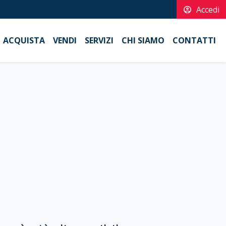
account_circle
Accedi
ACQUISTA
VENDI
SERVIZI
CHI SIAMO
CONTATTI
a non disponibile