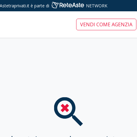
Astetraprivati.it è parte di
NETWORK
ari tra privati
VENDI COME AGENZIA
Sched