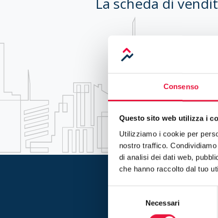
La scheda di vendit
Consenso
Questo sito web utilizza i c
Utilizziamo i cookie per perso
nostro traffico. Condividiamo 
di analisi dei dati web, pubbl
che hanno raccolto dal tuo uti
Rimani aggiorna
Selezione
Necessari
del
consenso