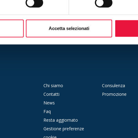
Is
o il tuo indirizzo e-mail ed iscrivendoti alla newsletter accetti la nostr
policy
Accetta selezionati
Chi siamo
Consulenza
Contatti
Promozione
News
Faq
Resta aggiornato
Gestione preferenze
cookie