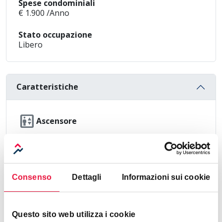
Spese condominiali
€ 1.900 /Anno
Stato occupazione
Libero
Caratteristiche
elevator
Ascensore
Efficienza energetica
Consenso
Dettagli
Informazioni sui cookie
Indice Prestazione Energetica:
G
Questo sito web utilizza i cookie
21,24 KWh/mq anno