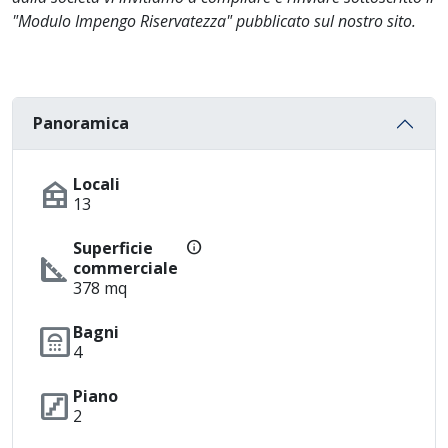
"Modulo Impengo Riservatezza" pubblicato sul nostro sito.
Panoramica
nest_multi_room
Locali
13
info
Superficie
square_foot
commerciale
378 mq
bathroom
Bagni
4
stairs
Piano
2