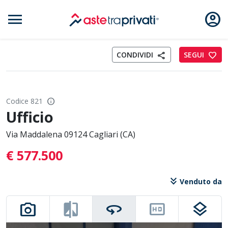
menu
account_circle
Aste immobili
CONDIVIDI
SEGUI
favorite
share
info
Codice 821
Ufficio
Via Maddalena 09124 Cagliari (CA)
€ 577.500
keyboard_double_arrow_down
Venduto da
photo_camera
compare
360
hd
layers