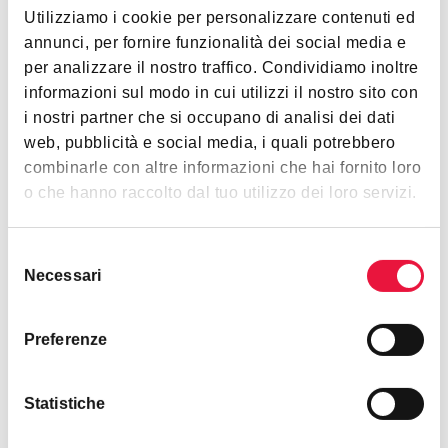
Utilizziamo i cookie per personalizzare contenuti ed
annunci, per fornire funzionalità dei social media e
Codice identificativo
per analizzare il nostro traffico. Condividiamo inoltre
MSF21072021
informazioni sul modo in cui utilizzi il nostro sito con
i nostri partner che si occupano di analisi dei dati
Data di scadenza
web, pubblicità e social media, i quali potrebbero
23/07/2031
combinarle con altre informazioni che hai fornito loro
o che hanno raccolto dal tuo utilizzo dei loro servizi.
Dati catastali
Selezione
Necessari
del
consenso
Preferenze
Venduto da
Statistiche