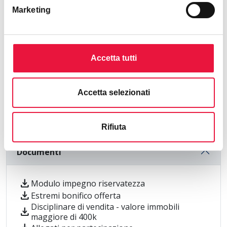
Marketing
Rete Aste Real Estate S.r.l.
Livorno
call
Mostra telefono
Accetta tutti
Accetta selezionati
contact_support
bookmark_add
Richiedi informazioni
Richiedi visita
Rifiuta
Documenti
download
Modulo impegno riservatezza
download
Estremi bonifico offerta
Disciplinare di vendita - valore immobili
download
maggiore di 400k