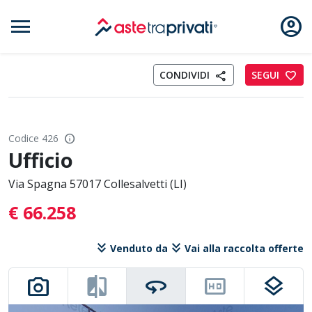
menu
account_circle
Aste immobili
CONDIVIDI
SEGUI
favorite
share
info
Codice 426
Ufficio
Via Spagna 57017 Collesalvetti (LI)
€ 66.258
keyboard_double_arrow_down
keyboard_double_arrow_down
Venduto da
Vai alla raccolta offerte
photo_camera
compare
360
hd
layers