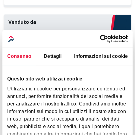
Venduto da
Consenso
Dettagli
Informazioni sui cookie
Rete Aste Real Estate S.r.l.
Livorno
call
Mostra telefono
Questo sito web utilizza i cookie
Utilizziamo i cookie per personalizzare contenuti ed
annunci, per fornire funzionalità dei social media e
per analizzare il nostro traffico. Condividiamo inoltre
contact_support
bookmark_add
informazioni sul modo in cui utilizzi il nostro sito con
Richiedi informazioni
Richiedi visita
i nostri partner che si occupano di analisi dei dati
web, pubblicità e social media, i quali potrebbero
Documenti
combinarle con altre informazioni che hai fornito loro