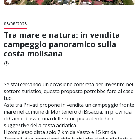
05/08/2025
Tra mare e natura: in vendita
campeggio panoramico sulla
costa molisana
timer
Se stai cercando un’occasione concreta per investire nel
settore turistico, questa proposta potrebbe fare al caso
tuo.
Aste tra Privati propone in vendita un campeggio fronte
mare nel comune di Montenero di Bisaccia, in provincia
di Campobasso, una delle zone più autentiche e
suggestive della costa adriatica.
Il complesso dista solo 7 km da Vasto e 15 km da
Termoli, due importanti città turistiche ricche di storia e