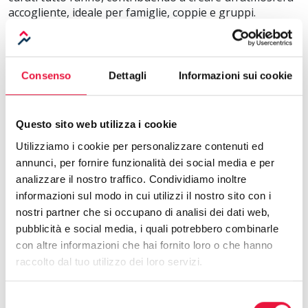
accogliente, ideale per famiglie, coppie e gruppi.
Attualmente inserito nel Piano Regolatore Generale
(PRG) come zona a uso campeggio, il complesso gode di
destinazione cristallizzata, ma offre anche la possibilità
di ampliamento.
Consenso
Dettagli
Informazioni sui cookie
L’immobile è disponibile tramite asta, un’opzione
sempre più apprezzata da chi cerca trasparenza,
Questo sito web utilizza i cookie
semplicità e rapidità nel processo di acquisizione. Il
Utilizziamo i cookie per personalizzare contenuti ed
portale Aste tra Privati garantisce un’esperienza sicura
e accessibile anche a chi si avvicina per la prima volta al
annunci, per fornire funzionalità dei social media e per
mondo delle aste immobiliari.
analizzare il nostro traffico. Condividiamo inoltre
informazioni sul modo in cui utilizzi il nostro sito con i
Vuoi saperne di più?
nostri partner che si occupano di analisi dei dati web,
pubblicità e social media, i quali potrebbero combinarle
Clicca qui
, registrati gratuitamente sul nostro sito e poi
su “segui la vendita” per ricevere tutti gli aggiornamenti.
con altre informazioni che hai fornito loro o che hanno
Oppure contattaci direttamente al numero 0586 201402:
raccolto dal tuo utilizzo dei loro servizi.
saremo felici di fornirti maggiori dettagli.
Selezione