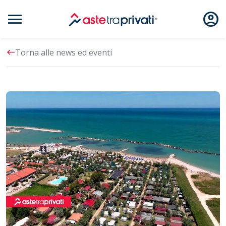
menu
account_circle
Aste immobili
west
Torna alle news ed eventi