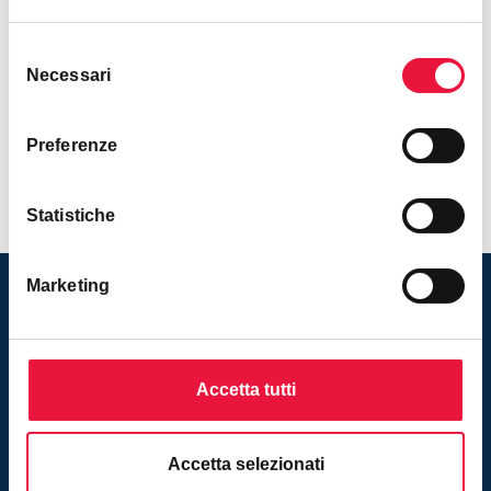
Fondo artigianale nel territorio del Comune di
Selezione
Terzigno
, in prossimità del Parco nazionale del
Necessari
del
Vesuvio:
https://www.astetraprivati.it/vendita-
consenso
laboratorio-asta-terzigno-napoli-134
Preferenze
Statistiche
Marketing
Rimani aggiornato sulle nuove
vendite! Iscriviti alla newsletter
Accetta tutti
Iscriviti
Accetta selezionati
Inserendo il tuo indirizzo e-mail ed iscrivendoti alla newsletter