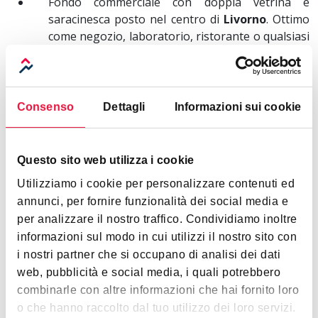
Fondo commerciale con doppia vetrina e
saracinesca posto nel centro di
Livorno
. Ottimo
come negozio, laboratorio, ristorante o qualsiasi
attività aperta al pubblico:
https://www.astetraprivati.it/vendita-negozio-
asta-livorno-152
Consenso
Dettagli
Informazioni sui cookie
Fondo commerciale a pochi passi da Piazza dei
Priori, nel centro storico di
Volterra
. Immobile
luminoso e posizionato in un tratto di strada di
Questo sito web utilizza i cookie
buona visibilità:
https://www.astetraprivati.it/vendita-negozio-
Utilizziamo i cookie per personalizzare contenuti ed
asta-volterra-pisa-17
annunci, per fornire funzionalità dei social media e
per analizzare il nostro traffico. Condividiamo inoltre
Unità commerciale formata da negozio di 325
informazioni sul modo in cui utilizzi il nostro sito con
mq, grande magazzino di 120 mq e garage in
i nostri partner che si occupano di analisi dei dati
uno dei centri agricolo-industriali più conosciuti
web, pubblicità e social media, i quali potrebbero
dell’Umbria,
Marsciano
:
combinarle con altre informazioni che hai fornito loro
https://www.astetraprivati.it/vendita-negozio-
o che hanno raccolto dal tuo utilizzo dei loro servizi.
asta-marsciano-perugia-240