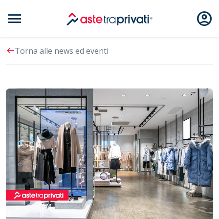
menu
account_circle
Aste immobili
west
Torna alle news ed eventi